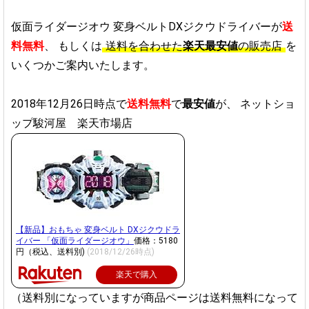
仮面ライダージオウ 変身ベルトDXジクウドライバーが
送
料無料
、
もしくは
送料を合わせた
楽天最安値
の販売店
を
いくつかご案内いたします。
2018年12月26日時点で
送料無料
で
最安値
が、
ネットショ
ップ駿河屋 楽天市場店
【新品】おもちゃ 変身ベルト DXジクウドラ
イバー 「仮面ライダージオウ」
価格：5180
円（税込、送料別)
(2018/12/26時点)
楽天で購入
（送料別になっていますが商品ページは送料無料になって