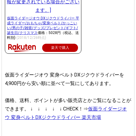
仮面ライダージオウ DXジクウドライバー 平
成ライダー/おもちゃ/変身ベルト/かっこい
い/男の子/雑貨/グッズ/プレゼント/ギフト/
誕生日/クリスマス
価格：5028円（税込、送
料別)
(2018/12/26時点)
楽天で購入
仮面ライダージオウ 変身ベルトDXジクウドライバーを
4,900円から安い順に並べて一覧にしてあります。
価格、送料、ポイントが多い販売店とかご覧になることが
できます。
↓ ↓ ↓ ↓ ↓
CHECK！⇒
仮面ライダージオ
ウ 変身ベルトDXジクウドライバー 楽天市場