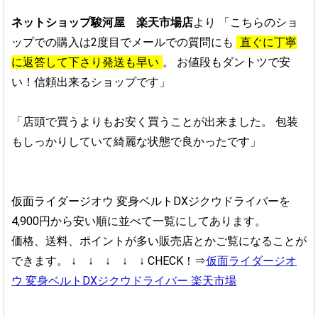
ネットショップ駿河屋 楽天市場店
より
「こちらのショ
ップでの購入は2度目でメールでの質問にも
直ぐに丁寧
に返答して下さり発送も早い
。
お値段もダントツで安
い！信頼出来るショップです」
「店頭で買うよりもお安く買うことが出来ました。
包装
もしっかりしていて綺麗な状態で良かったです」
仮面ライダージオウ 変身ベルトDXジクウドライバーを
4,900円から安い順に並べて一覧にしてあります。
価格、送料、ポイントが多い販売店とかご覧になることが
できます。
↓ ↓ ↓ ↓ ↓
CHECK！⇒
仮面ライダージオ
ウ 変身ベルトDXジクウドライバー 楽天市場