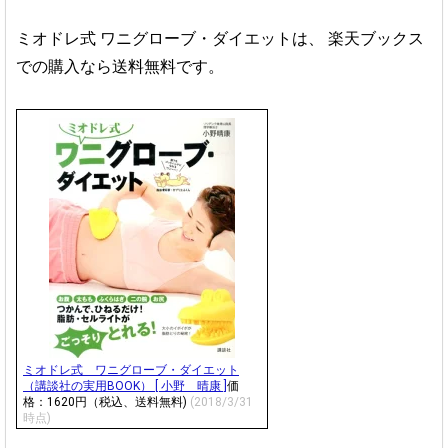
ミオドレ式 ワニグローブ・ダイエットは、
楽天ブックス
での購入なら送料無料です。
ミオドレ式 ワニグローブ・ダイエット
（講談社の実用BOOK） [ 小野 晴康 ]
価
格：1620円（税込、送料無料)
(2018/3/31
時点)