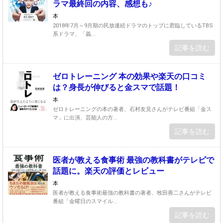
ラマ最終回の内容、感想も♪
本
2018年7月～9月期の民放連続ドラマのトップに君臨しているTBS
系ドラマ、「義...
記事を読む
ゼロトレーニング 本の効果や楽天の口コミ
は？身長が伸びると金スマで話題！
本
ゼロトレーニングの本の著者、石村友見さんがテレビ番組「金ス
マ」に出演、芸能人の方...
記事を読む
医者が教える食事術 最強の教科書がテレビで
話題に。楽天の評価とレビュー
本
医者が教える食事術最強の教科書の著者、牧田善二さんがテレビ
番組「金曜日のスマイル...
記事を読む