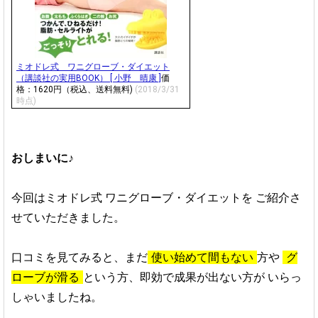
ミオドレ式 ワニグローブ・ダイエット
（講談社の実用BOOK） [ 小野 晴康 ]
価
格：1620円（税込、送料無料)
(2018/3/31
時点)
おしまいに♪
今回はミオドレ式 ワニグローブ・ダイエットを
ご紹介さ
せていただきました。
口コミを見てみると、まだ
使い始めて間もない
方や
グ
ローブが滑る
という方、即効で成果が出ない方が
いらっ
しゃいましたね。