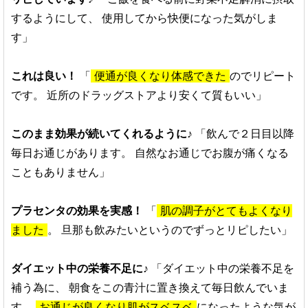
するようにして、
使用してから快便になった気がしま
す」
これは良い！
「
便通が良くなり体感できた
のでリピート
です。
近所のドラッグストアより安くて質もいい」
このまま効果が続いてくれるように♪
「飲んで２日目以降
毎日お通じがあります。
自然なお通じでお腹が痛くなる
こともありません」
プラセンタの効果を実感！
「
肌の調子がとてもよくなり
ました
。
旦那も飲みたいというのでずっとリピしたい」
ダイエット中の栄養不足に♪
「ダイエット中の栄養不足を
補う為に、
朝食をこの青汁に置き換えて毎日飲んでいま
す。
お通じが良くなり肌がスベスベ
になったような気が