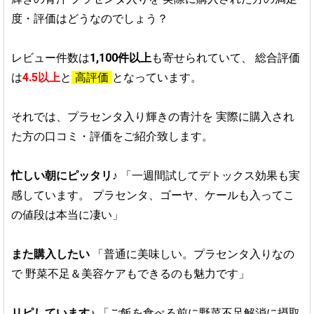
度・評価はどうなのでしょう？
レビュー件数は
1,100件以上
も寄せられていて、
総合評価
は
4.5以上
と
高評価
となっています。
それでは、プラセンタ入り輝きの青汁を
実際に購入され
た方の口コミ・評価をご紹介致します。
忙しい朝にピッタリ♪
「一週間試してデトックス効果も実
感しています。
プラセンタ、ゴーヤ、ケールも入ってこ
の値段は本当に凄い」
また購入したい
「普通に美味しい。プラセンタ入りなの
で
野菜不足＆美容ケアもできるのも魅力です」
リピしています♪
「ご飯を食べる前に野菜不足解消に摂取