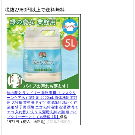
税抜2,980円以上で送料無料
緑の魔女 ランドリー 業務用 5L ミマスクリ
ーンケアあす楽対応 5000mL 液体洗剤 衣類
用 大容量 業務用 ドイツ 洗濯洗剤 洗たく 作
業服 5l 子供 環境 エコ洗剤 液性 洗濯 襟汚れ
エコ 入れ替え 洗う 洗濯用洗剤 衣類 服 パイ
プクリーナーとしても活躍【D】
価格：
1971円（税込、送料別)
(2018/7/9時点)