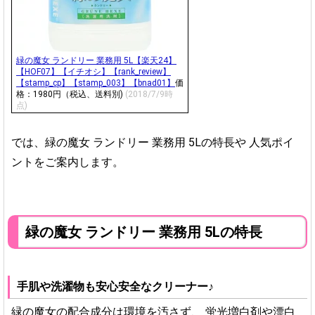
緑の魔女 ランドリー 業務用 5L【楽天24】
【HOF07】【イチオシ】【rank_review】
【stamp_cp】【stamp_003】【bnad01】
価
格：1980円（税込、送料別)
(2018/7/9時
点)
では、緑の魔女 ランドリー 業務用 5Lの特長や
人気ポイ
ントをご案内します。
緑の魔女 ランドリー 業務用 5Lの特長
手肌や洗濯物も安心安全なクリーナー♪
緑の魔女の配合成分は環境を汚さず、
蛍光増白剤や漂白