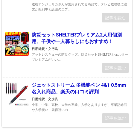
道端アンジェリカさんが愛用されてる商品で、テレビ放映後に注
文が殺到中と話題のエプ...
記事を読む
防災セットSHELTERプレミアム2人用個別
用、子供や一人暮らしにもおすすめ！
日用雑貨・文房具
アットレスキューの防災グッズ、防災セットSHELTERシェルター
プレミアムがいい...
記事を読む
ジェットストリーム 多機能ペン 4&1 0.5mm
名入れ商品、楽天の口コミ評判
日用雑貨・文房具
小学、中学、高校、大学の卒業、入学とありますが、卒業記念品
や入学祝い、就職祝いの...
記事を読む