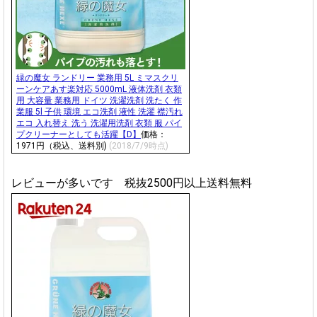
緑の魔女 ランドリー 業務用 5L ミマスクリ
ーンケアあす楽対応 5000mL 液体洗剤 衣類
用 大容量 業務用 ドイツ 洗濯洗剤 洗たく 作
業服 5l 子供 環境 エコ洗剤 液性 洗濯 襟汚れ
エコ 入れ替え 洗う 洗濯用洗剤 衣類 服 パイ
プクリーナーとしても活躍【D】
価格：
1971円（税込、送料別)
(2018/7/9時点)
レビューが多いです 税抜2500円以上送料無料