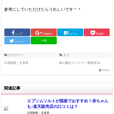
参考にしていただけたらうれしいです＾＾
シェア
Google+
はてな
Pocket
LINE
ツイート
カテゴリー
タグ
日用雑貨・文房具
緑の魔女ランドリー 業務用 5L
mono
関連記事
エプソムソルトが国産でおすすめ！赤ちゃん
も♪楽天販売店の口コミは？
日用雑貨・文房具